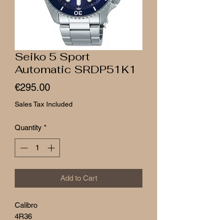
Seiko 5 Sport
Automatic SRDP51K1
Price
€295.00
Sales Tax Included
Quantity
*
Add to Cart
Calibro
4R36