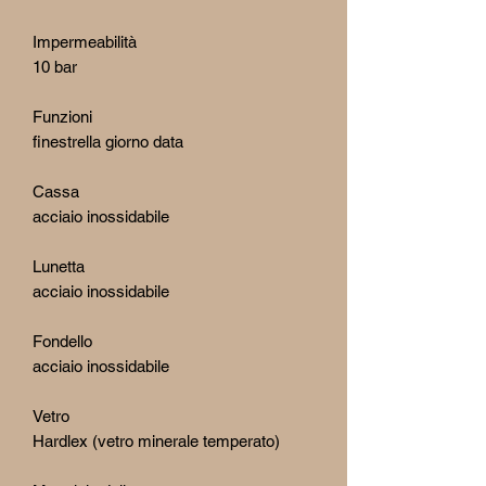
Impermeabilità
10 bar
Funzioni
finestrella giorno data
Cassa
acciaio inossidabile
Lunetta
acciaio inossidabile
Fondello
acciaio inossidabile
Vetro
Hardlex (vetro minerale temperato)