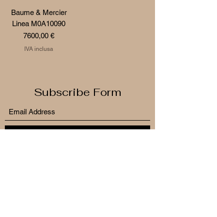
Baume & Mercier
Linea M0A10090
Prezzo
7600,00 €
IVA inclusa
Subscribe Form
Submit
info@viacoltempo.net
+39090719118