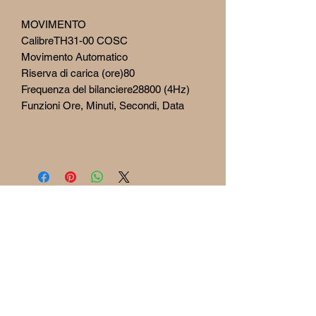
MOVIMENTO
CalibreTH31-00 COSC
Movimento Automatico
Riserva di carica (ore)80
Frequenza del bilanciere28800 (4Hz)
Funzioni Ore, Minuti, Secondi, Data
RETURN
& REFUND POLICY